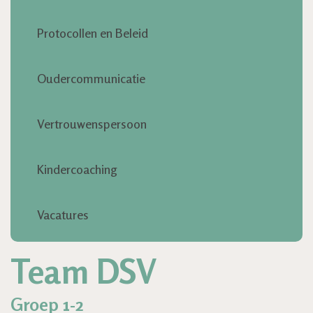
Contact
Protocollen en Beleid
Oudercommunicatie
Vertrouwenspersoon
Kindercoaching
Vacatures
Team DSV
Groep 1-2