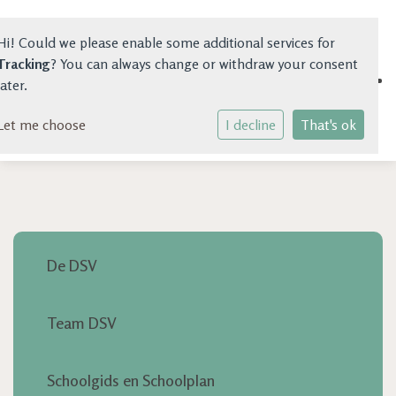
Hi! Could we please enable some additional services for
Tracking
? You can always change or withdraw your consent
later.
Let me choose
Home
I decline
That's ok
School
Kinderopvang
Vereniging
De DSV
Nieuwe Ouders
Team DSV
Praktische Info
GGD
Schoolgids en Schoolplan